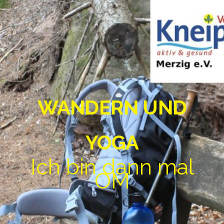
WANDERN UND
YOGA
Ich bin dann mal
OM