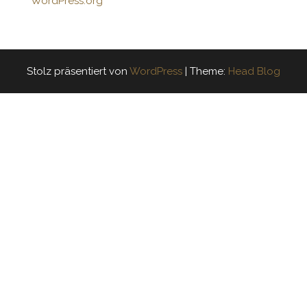
WordPress.org
Stolz präsentiert von
WordPress
|
Theme:
Head Blog